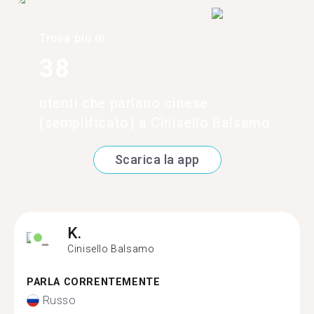
Trova più di
38
utenti che parlano cinese
(semplificato) a Cinisello Balsamo
Scarica la app
K.
Cinisello Balsamo
PARLA CORRENTEMENTE
Russo