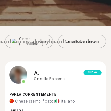
Cinese
oard_arrow_down
keyboard_arrow_down
Cinisello Balsamo
(semplificato)
A.
NUOVO
Cinisello Balsamo
PARLA CORRENTEMENTE
Cinese (semplificato)
Italiano