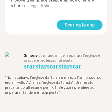
Improving language skills, embrace different
cultures...
Leggi di più
Scarica la app
Simone
usa Tandem per imparare l'inglese e
crescere professionalmente.
star
star
star
star
star
"Non studiavo l'inglese da 15 anni e fino all'anno scorso
ero al livello A2, alias "inglese da turista". Ora mi sto
preparando all'esame per il C1! Se vuoi riprendere ad
imparare, Tandem è l'app per te."