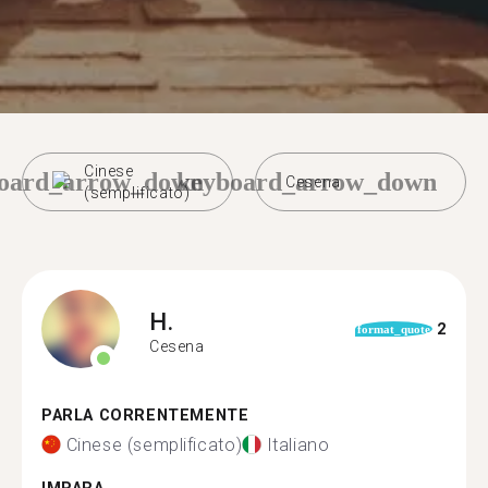
Cinese
oard_arrow_down
keyboard_arrow_down
Cesena
(semplificato)
H.
2
format_quote
Cesena
PARLA CORRENTEMENTE
Cinese (semplificato)
Italiano