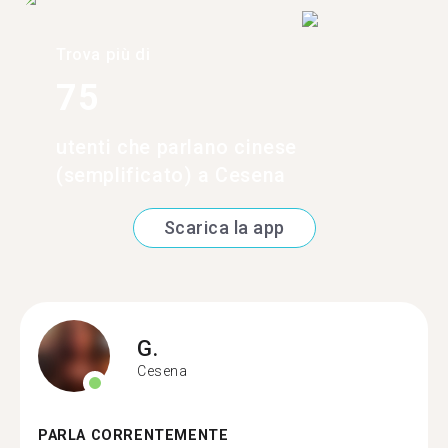
Trova più di
75
utenti che parlano cinese
(semplificato) a Cesena
Scarica la app
G.
Cesena
PARLA CORRENTEMENTE