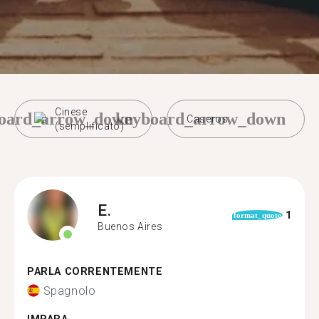
Cinese
oard_arrow_down
keyboard_arrow_down
Caseros
(semplificato)
E.
1
format_quote
Buenos Aires
PARLA CORRENTEMENTE
Spagnolo