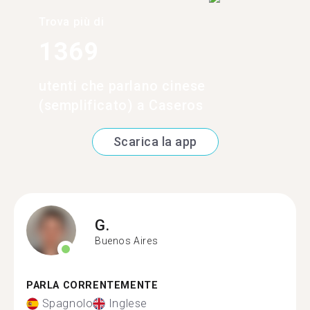
Trova più di
1369
utenti che parlano cinese
(semplificato) a Caseros
Scarica la app
G.
Buenos Aires
PARLA CORRENTEMENTE
Spagnolo
Inglese