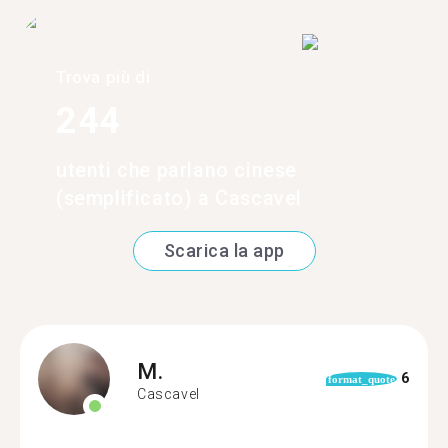
Trova più di
244
utenti che parlano cinese
(semplificato) a Cascavel
Scarica la app
M.
6
format_quote
Cascavel