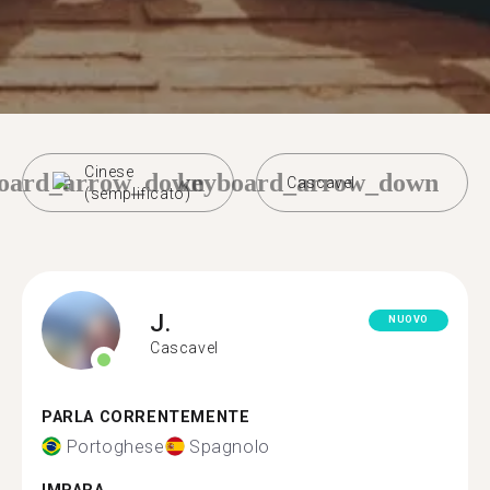
Cinese
oard_arrow_down
keyboard_arrow_down
Cascavel
(semplificato)
J.
NUOVO
Cascavel
PARLA CORRENTEMENTE
Portoghese
Spagnolo