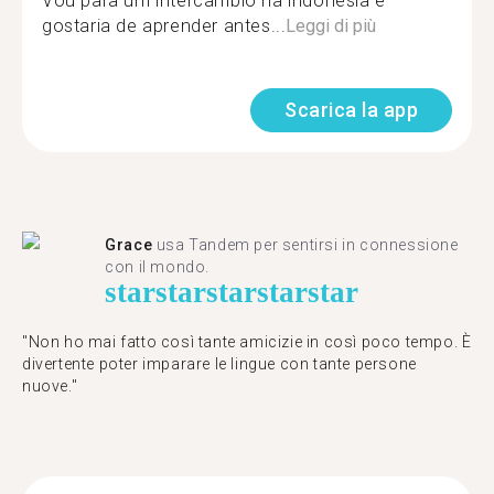
Vou para um intercâmbio na indonésia e
gostaria de aprender antes...
Leggi di più
Scarica la app
Grace
usa Tandem per sentirsi in connessione
con il mondo.
star
star
star
star
star
"Non ho mai fatto così tante amicizie in così poco tempo. È
divertente poter imparare le lingue con tante persone
nuove."