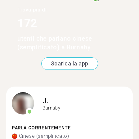
Trova più di
172
utenti che parlano cinese
(semplificato) a Burnaby
Scarica la app
J.
Burnaby
PARLA CORRENTEMENTE
Cinese (semplificato)