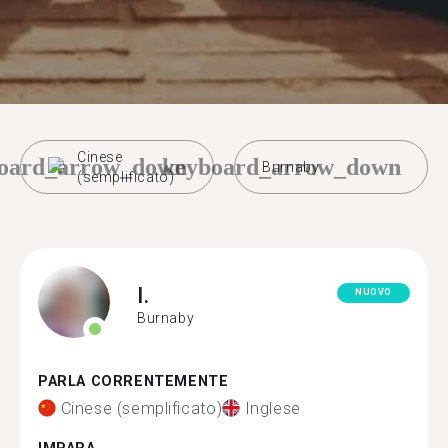
Cinese
oard_arrow_down
keyboard_arrow_down
Burnaby
(semplificato)
I.
NUOVO
Burnaby
PARLA CORRENTEMENTE
Cinese (semplificato)
Inglese