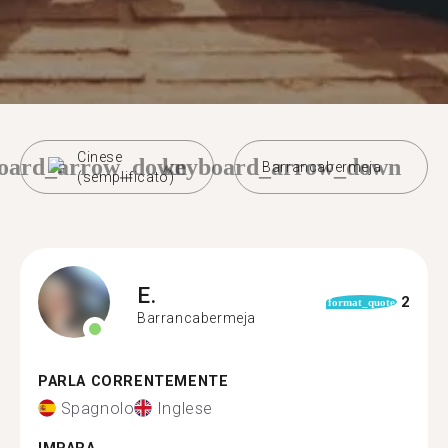
Cinese
oard_arrow_down
keyboard_arrow_down
Barrancabermeja
(semplificato)
E.
2
format_quote
Barrancabermeja
PARLA CORRENTEMENTE
Spagnolo
Inglese