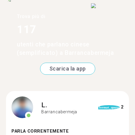
Trova più di
117
utenti che parlano cinese
(semplificato) a Barrancabermeja
Scarica la app
L.
2
format_quote
Barrancabermeja
PARLA CORRENTEMENTE