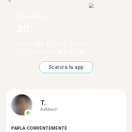
Trova più di
30
utenti che parlano cinese
(semplificato) a Ashburn
Scarica la app
T.
Ashburn
PARLA CORRENTEMENTE