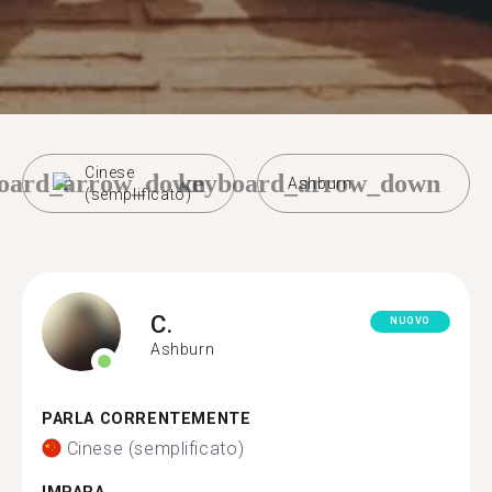
Cinese
oard_arrow_down
keyboard_arrow_down
Ashburn
(semplificato)
C.
NUOVO
Ashburn
PARLA CORRENTEMENTE
Cinese (semplificato)