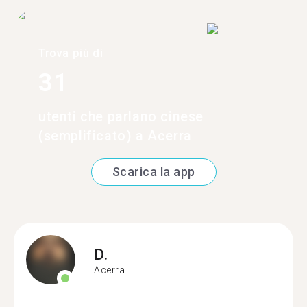
Trova più di
31
utenti che parlano cinese
(semplificato) a Acerra
Scarica la app
D.
Acerra