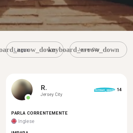
oard_arrow_down
keyboard_arrow_down
Jersey City
R.
14
format_quote
Jersey City
PARLA CORRENTEMENTE
Inglese