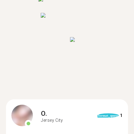
O.
1
format_quote
Jersey City