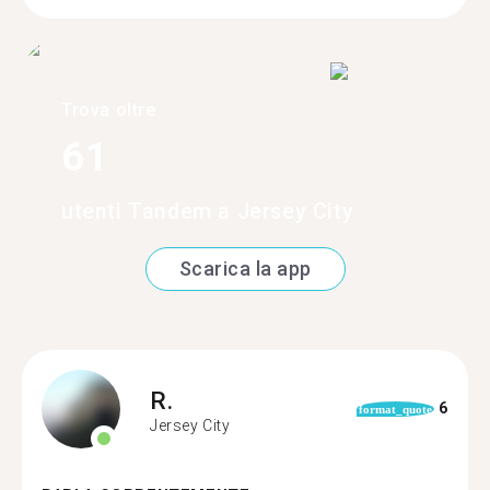
Trova oltre
61
utenti Tandem a Jersey City
Scarica la app
R.
6
format_quote
Jersey City