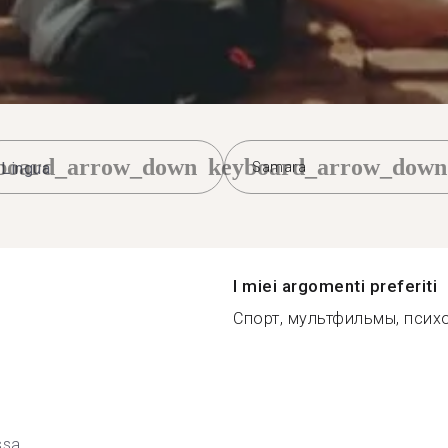
board_arrow_down
keyboard_arrow_down
Samara
I miei argomenti preferiti
Спорт, мультфильмы, психо
ssa