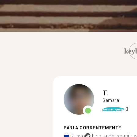
key
T.
Samara
3
format_quote
PARLA CORRENTEMENTE
Russo
Lingua dei segni ru