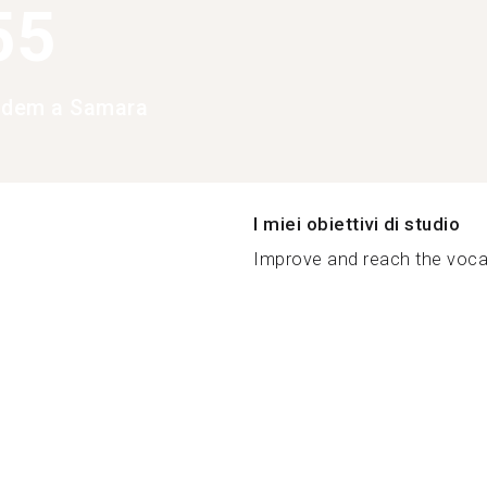
55
ndem a Samara
I miei obiettivi di studio
Improve and reach the vocab