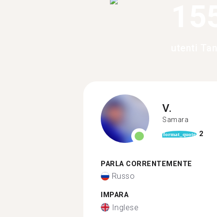
15
utenti Ta
V.
Samara
2
format_quote
PARLA CORRENTEMENTE
Russo
IMPARA
Inglese