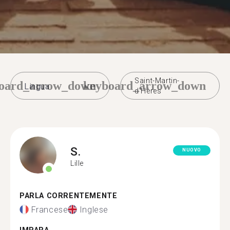
Saint-Martin-
oard_arrow_down
keyboard_arrow_down
d'Hères
S.
NUOVO
Lille
PARLA CORRENTEMENTE
Francese
Inglese