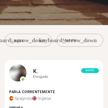
oard_arrow_down
keyboard_arrow_down
Medellín
K.
NUOVO
Envigado
PARLA CORRENTEMENTE
Spagnolo
Inglese