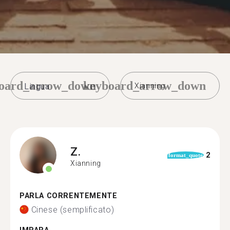
oard_arrow_down
keyboard_arrow_down
Xianning
Z.
2
format_quote
Xianning
PARLA CORRENTEMENTE
Cinese (semplificato)