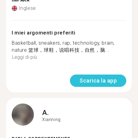
IMPARA
Inglese
I miei argomenti preferiti
Basketball, sneakers, rap, technology, brain,
nature 篮球，球鞋，说唱科技，自然，脑...
Leggi di più
Scarica la app
A.
Xianning