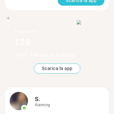
Scarica la app
Trova oltre
128
utenti Tandem a Xianning
Scarica la app
S.
Xianning