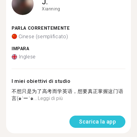
J.
Xianning
PARLA CORRENTEMENTE
Cinese (semplificato)
IMPARA
Inglese
I miei obiettivi di studio
不想只是为了高考而学英语，想要真正掌握这门语
言(๑˙ー˙๑...
Leggi di più
Scarica la app