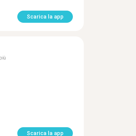
Scarica la app
più
Scarica la app