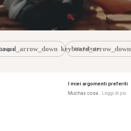
board_arrow_down
keyboard_arrow_down
Villa Ballester
I miei argomenti preferiti
Muchas cosa...
Leggi di più