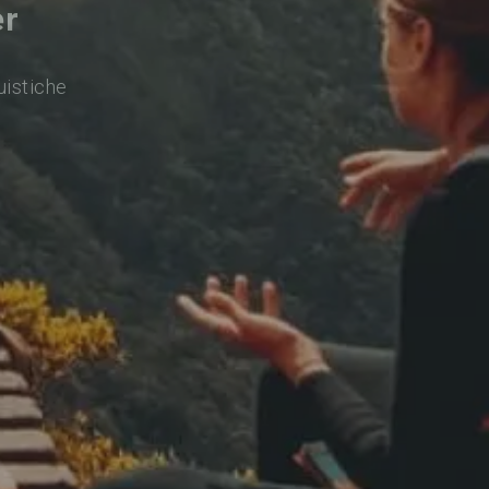
er
uistiche