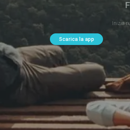
F
Inizia 
Scarica la app