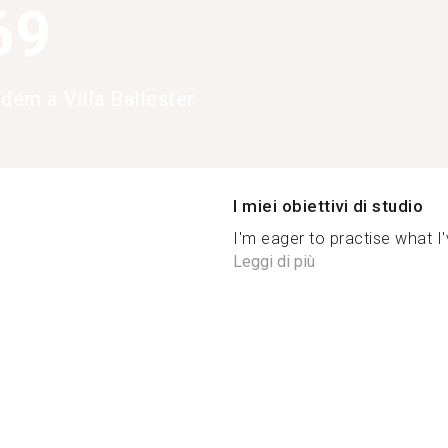
69
dem a Villa Ballester
I miei obiettivi di studio
I'm eager to practise what I'
Leggi di più