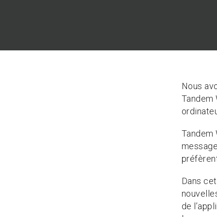
Nous avon
Tandem W
ordinateu
Tandem We
messages
préfèrent
Dans cet
nouvelle
de l’appl