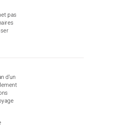
met pas
naires
iser
an d'un
plement
ons
voyage
e