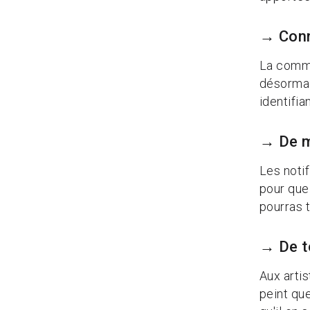
→ Conn
La commu
désormai
identifia
→ De m
Les notif
pour que
pourras t
→ De t
Aux artis
peint qu