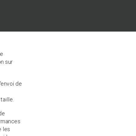
de
n sur
'envoi de
aille.
de
ormances
e les