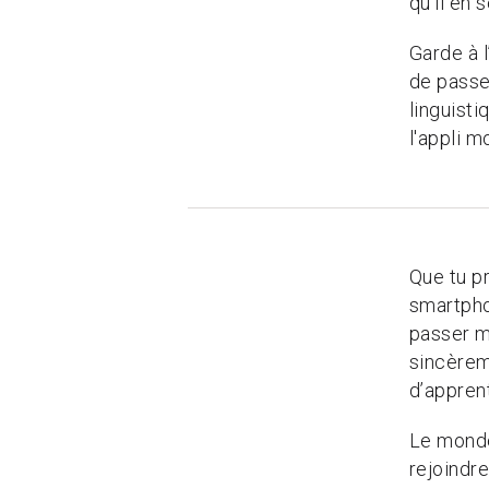
qu'il en 
Garde à 
de passe
linguisti
l'appli m
Que tu pr
smartpho
passer m
sincèrem
d’apprent
Le monde
rejoindre