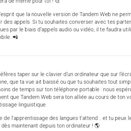
sera de même pour toi ! 🎨
l’esprit que la nouvelle version de Tandem Web ne per
r des appels. Si tu souhaites converser avec tes parte
ques par le biais d'appels audio ou vidéo, il te faudra util
obile. 📲
éfères taper sur le clavier d'un ordinateur que sur l'écr
ne, que ta vue ait baissé ou que tu souhaites tout sim
oins de temps sur ton téléphone portable : nous espér
ent que Tandem Web sera ton alliée au cours de ton 
issage linguistique.
 de l’apprentissage des langues t’attend… et tu peux l
 dès maintenant depuis ton ordinateur ! 🌎