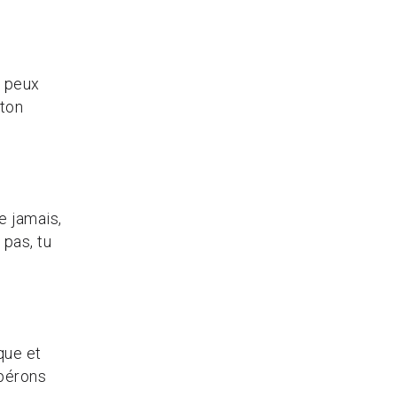
u peux
ton
e jamais,
pas, tu
que et
spérons