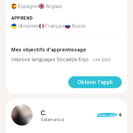
Espagnol
Anglais
APPREND
Ukrainien
Français
Russe
Mes objectifs d'apprentissage
Improve languages Socialize Enjo...
Lire plus
Obtenir l'appli
C.
6
format_quote
Salamanca