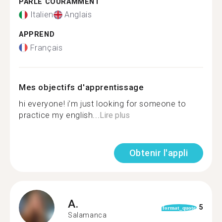
PARLE COURAMMENT
Italien
Anglais
APPREND
Français
Mes objectifs d'apprentissage
hi everyone! i’m just looking for someone to
practice my english...
Lire plus
Obtenir l'appli
A.
5
format_quote
Salamanca