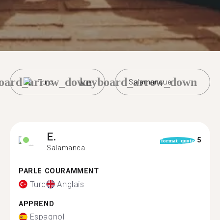
oard_arrow_down
keyboard_arrow_down
Turc
Salamanque
E.
5
format_quote
Salamanca
PARLE COURAMMENT
Turc
Anglais
APPREND
Espagnol