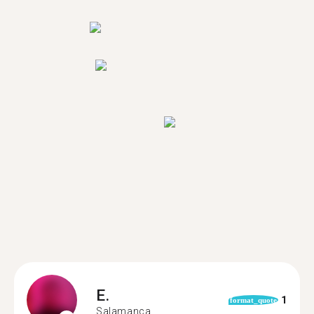
E.
1
format_quote
Salamanca