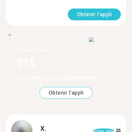
Obtenir l'appli
Trouve plus de
318
locuteurs turc à Salamanque
Obtenir l'appli
X.
25
format_quote