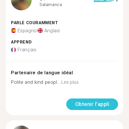
1
format_quote
Salamanca
PARLE COURAMMENT
Espagnol
Anglais
APPREND
Français
Partenaire de langue idéal
Polite and kind peopl...
Lire plus
Obtenir l'appli