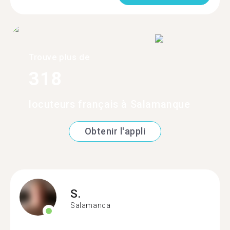
Trouve plus de
318
locuteurs français à Salamanque
Obtenir l'appli
S.
Salamanca