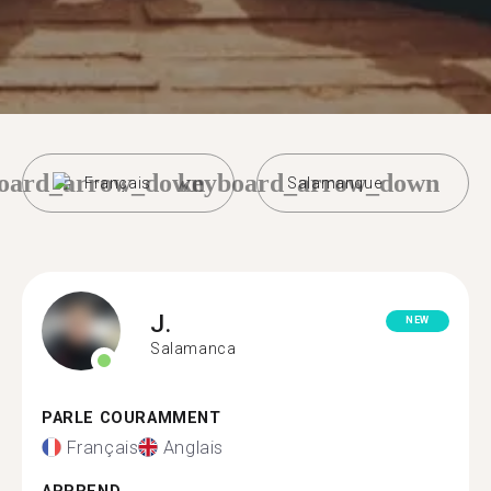
oard_arrow_down
keyboard_arrow_down
Français
Salamanque
J.
NEW
Salamanca
PARLE COURAMMENT
Français
Anglais