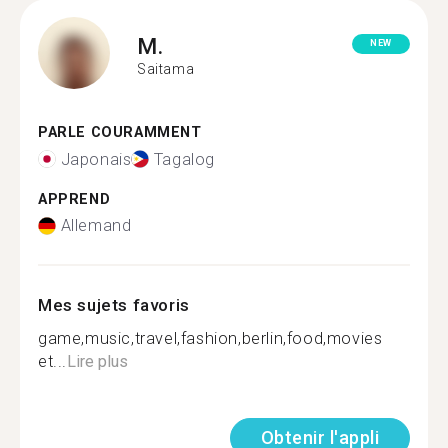
M.
NEW
Saitama
PARLE COURAMMENT
Japonais
Tagalog
APPREND
Allemand
Mes sujets favoris
game,music,travel,fashion,berlin,food,movies
et...
Lire plus
Obtenir l'appli