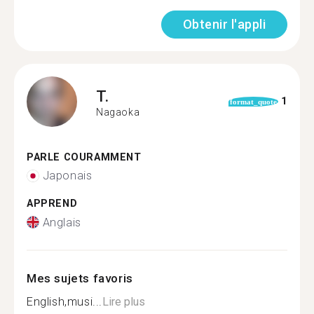
Obtenir l'appli
T.
1
format_quote
Nagaoka
PARLE COURAMMENT
Japonais
APPREND
Anglais
Mes sujets favoris
English,musi...
Lire plus