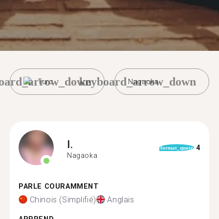
oard_arrow_down
keyboard_arrow_down
Turc
Nagaoka
I.
4
format_quote
Nagaoka
PARLE COURAMMENT
Chinois (Simplifié)
Anglais