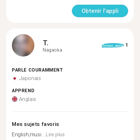
Obtenir l'appli
T.
1
format_quote
Nagaoka
PARLE COURAMMENT
Japonais
APPREND
Anglais
Mes sujets favoris
English,musi...
Lire plus