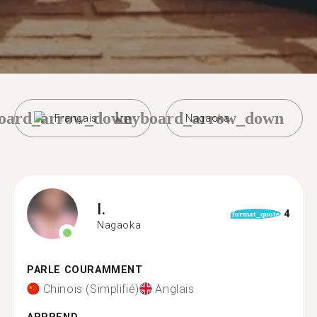
oard_arrow_down
keyboard_arrow_down
Français
Nagaoka
I.
4
format_quote
Nagaoka
PARLE COURAMMENT
Chinois (Simplifié)
Anglais