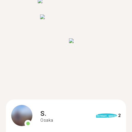
S.
2
format_quote
Osaka