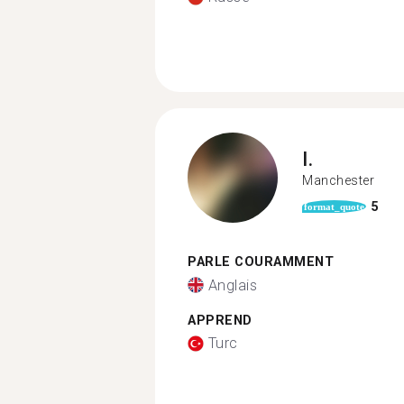
I.
Manchester
5
format_quote
PARLE COURAMMENT
Anglais
APPREND
Turc