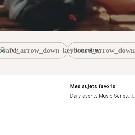
board_arrow_down
keyboard_arrow_down
Turc
Manchester
Mes sujets favoris
Daily events Music Series...
L