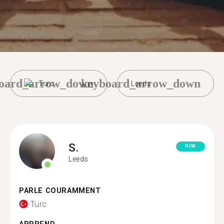
oard_arrow_down
keyboard_arrow_down
Turc
Leeds
S.
NEW
Leeds
PARLE COURAMMENT
Turc