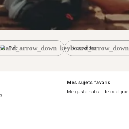
board_arrow_down
keyboard_arrow_down
Turc
Alcobendas
Mes sujets favoris
Me gusta hablar de cualquier
es