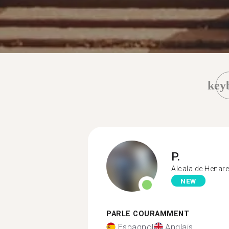
key
P.
Alcala de Henar
NEW
PARLE COURAMMENT
Espagnol
Anglais