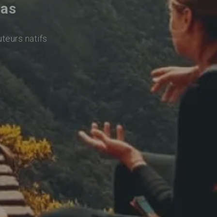
das
uteurs natifs