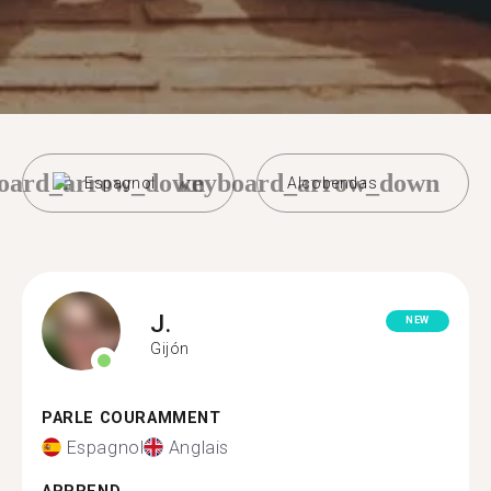
oard_arrow_down
keyboard_arrow_down
Espagnol
Alcobendas
J.
NEW
Gijón
PARLE COURAMMENT
Espagnol
Anglais