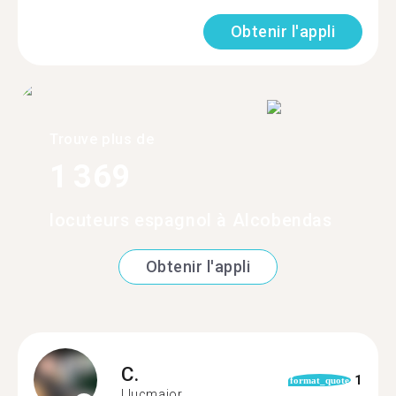
Obtenir l'appli
Trouve plus de
1 369
locuteurs espagnol à Alcobendas
Obtenir l'appli
C.
1
format_quote
Llucmajor