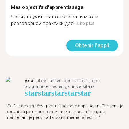
Mes objectifs d'apprentissage
Я хочу научиться нових слов и много
розговорной практики для...
Lire plus
Obtenir l'appli
Aria
utilise Tandem pour préparer son
programme d'échange universitaire.
star
star
star
star
star
"Ça fait des années que j'utilise cette appli. Avant Tandem, je
pouvais à peine prononcer une phrase en français,
maintenant je peux parler sans même réfléchir !"