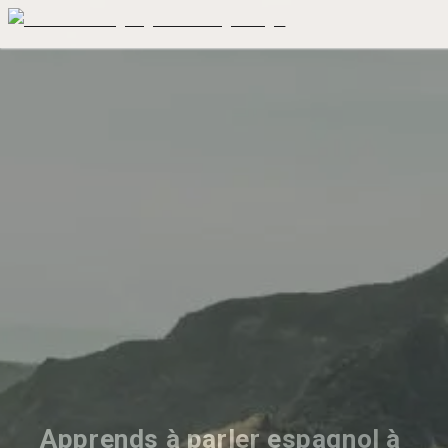
Apprends à parler espagnol à 