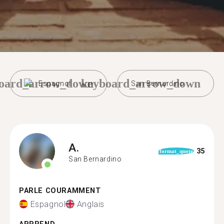
oard_arrow_down
keyboard_arrow_down
Espagnol
San Bernardino
A.
35
format_quote
San Bernardino
PARLE COURAMMENT
Espagnol
Anglais