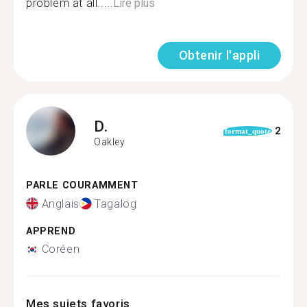
problem at all.....
Lire plus
Obtenir l'appli
D.
2
format_quote
Oakley
PARLE COURAMMENT
Anglais
Tagalog
APPREND
Coréen
Mes sujets favoris