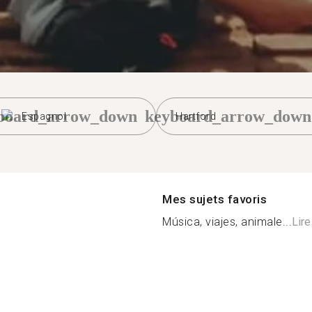
board_arrow_down
keyboard_arrow_down
Espagnol
Hartford
Mes sujets favoris
Música, viajes, animale...
Lire