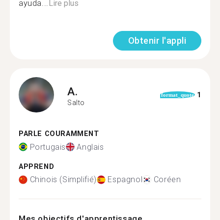
ayuda...
Lire plus
Obtenir l'appli
A.
1
format_quote
Salto
PARLE COURAMMENT
Portugais
Anglais
APPREND
Chinois (Simplifié)
Espagnol
Coréen
Mes objectifs d'apprentissage