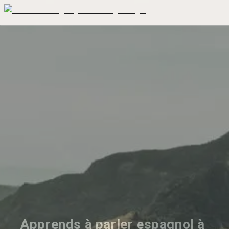
Apprends à parler espagnol à 