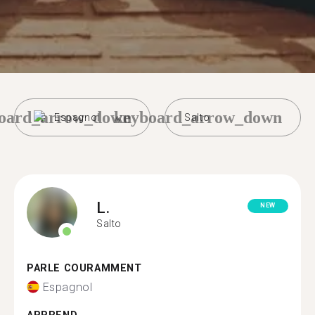
oard_arrow_down
keyboard_arrow_down
Espagnol
Salto
L.
NEW
Salto
PARLE COURAMMENT
Espagnol