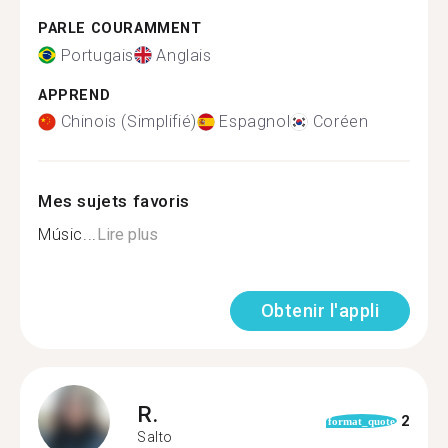
PARLE COURAMMENT
Portugais
Anglais
APPREND
Chinois (Simplifié)
Espagnol
Coréen
Mes sujets favoris
Músic...
Lire plus
Obtenir l'appli
R.
2
format_quote
Salto