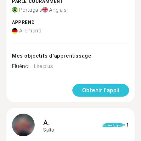
PARLE COURAMMENT
Portugais
Anglais
APPREND
Allemand
Mes objectifs d'apprentissage
Fluênci...
Lire plus
Obtenir l'appli
A.
1
format_quote
Salto