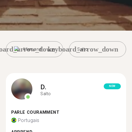
oard_arrow_down
keyboard_arrow_down
Allemand
Salto
D.
NEW
Salto
PARLE COURAMMENT
Portugais