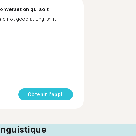
onversation qui soit
 are not good at English is
Obtenir l'appli
linguistique