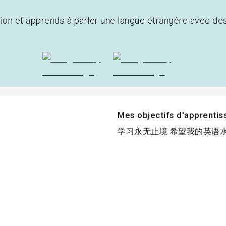
tion et apprends à parler une langue étrangère avec de
Mes objectifs d'apprenti
学习永无止境 希望我的英语水