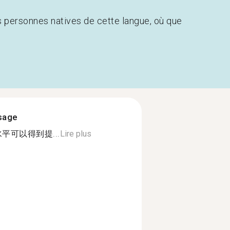
s personnes natives de cette langue, où que
ssage
平可以得到提...
Lire plus