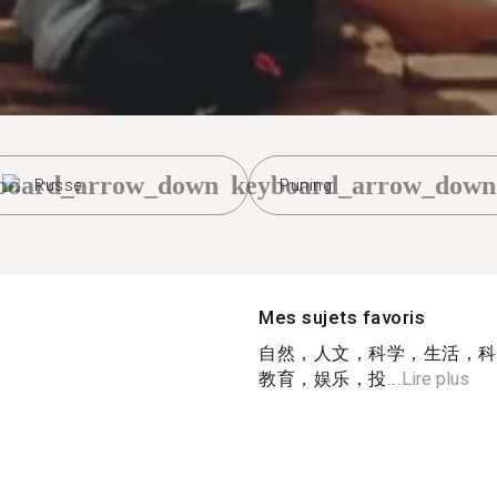
board_arrow_down
keyboard_arrow_down
Russe
Puning
Mes sujets favoris
自然，人文，科学，生活，科
教育，娱乐，投...
Lire plus