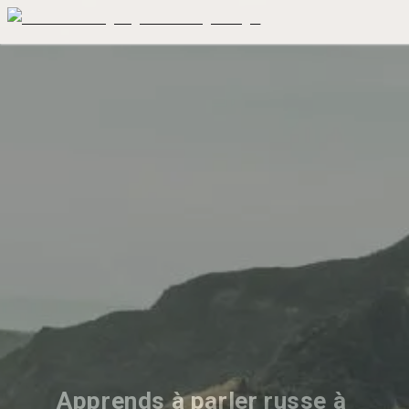
Apprends à parler russe à 