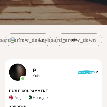
oard_arrow_down
keyboard_arrow_down
Russe
Matsudo
P.
2
format_quote
Yuki
PARLE COURAMMENT
Anglais
Pendjabi