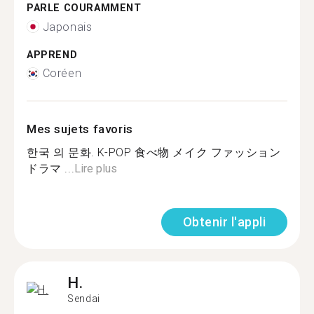
PARLE COURAMMENT
Japonais
APPREND
Coréen
Mes sujets favoris
한국 의 문화. K-POP 食べ物 メイク ファッション
ドラマ ...
Lire plus
Obtenir l'appli
H.
Sendai