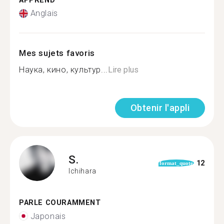
APPREND
Anglais
Mes sujets favoris
Наука, кино, культур...
Lire plus
Obtenir l'appli
S.
12
format_quote
Ichihara
PARLE COURAMMENT
Japonais