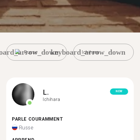
oard_arrow_down
keyboard_arrow_down
Russe
Ichihara
L.
NEW
Ichihara
PARLE COURAMMENT
Russe