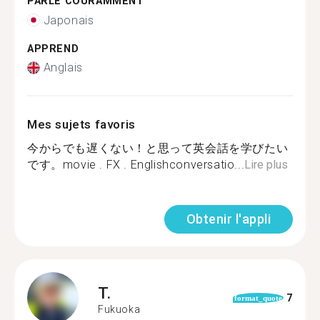
PARLE COURAMMENT
Japonais
APPREND
Anglais
Mes sujets favoris
今からでも遅くない！と思って英会話を学びたい
です。movie . FX . Englishconversatio...
Lire plus
Obtenir l'appli
T.
7
format_quote
Fukuoka