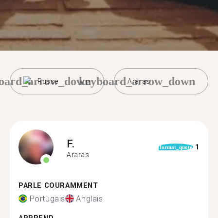
oard_arrow_down
keyboard_arrow_down
Russe
Araras
F.
1
format_quote
Araras
PARLE COURAMMENT
Portugais
Anglais