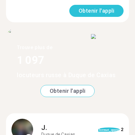
Obtenir l'appli
Trouve plus de
1 097
locuteurs russe à Duque de Caxias
Obtenir l'appli
J.
2
format_quote
Duque de Caxias