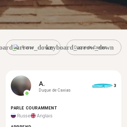
oard_arrow_down
keyboard_arrow_down
Russe
Duque de Caxias
A.
3
format_quote
Duque de Caxias
PARLE COURAMMENT
Russe
Anglais