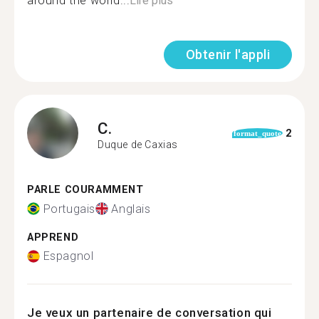
around the world...
Lire plus
Obtenir l'appli
C.
2
format_quote
Duque de Caxias
PARLE COURAMMENT
Portugais
Anglais
APPREND
Espagnol
Je veux un partenaire de conversation qui