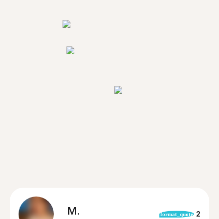
M.
2
format_quote