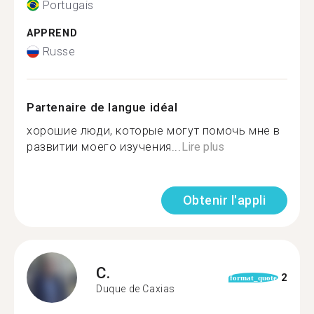
Portugais
APPREND
Russe
Partenaire de langue idéal
хорошие люди, которые могут помочь мне в
развитии моего изучения...
Lire plus
Obtenir l'appli
C.
2
format_quote
Duque de Caxias