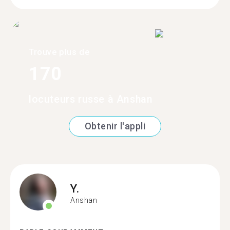
Trouve plus de
170
locuteurs russe à Anshan
Obtenir l'appli
Y.
Anshan