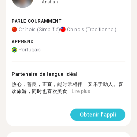
Anshan
PARLE COURAMMENT
Chinois (Simplifié)
Chinois (Traditionnel)
APPREND
Portugais
Partenaire de langue idéal
热心，善良，正直，能时常相伴，又乐于助人。喜
欢旅游，同时也喜欢美食...
Lire plus
Obtenir l'appli