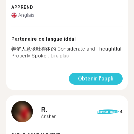
APPREND
Anglais
Partenaire de langue idéal
善解人意谈吐得体的 Considerate and Thoughtful
Properly Spoke...
Lire plus
Obtenir l'appli
R.
4
format_quote
Anshan