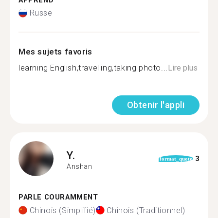
APPREND
Russe
Mes sujets favoris
learning English,travelling,taking photo...
Lire plus
Obtenir l'appli
Y.
3
format_quote
Anshan
PARLE COURAMMENT
Chinois (Simplifié)
Chinois (Traditionnel)