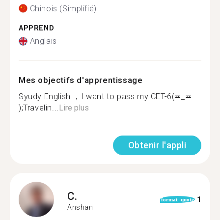
Chinois (Simplifié)
APPREND
Anglais
Mes objectifs d'apprentissage
Syudy English ，I want to pass my CET-6(≖_≖
);Travelin...
Lire plus
Obtenir l'appli
C.
1
format_quote
Anshan