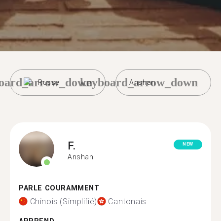
oard_arrow_down
keyboard_arrow_down
Russe
Anshan
F.
NEW
Anshan
PARLE COURAMMENT
Chinois (Simplifié)
Cantonais