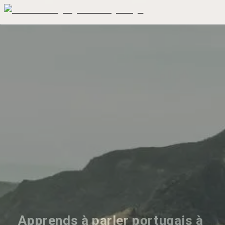
Apprends à parler portugais à 