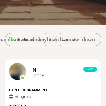
oard_arrow_down
keyboard_arrow_down
Portugais
Lommel
N.
NEW
Lommel
PARLE COURAMMENT
Hongrois