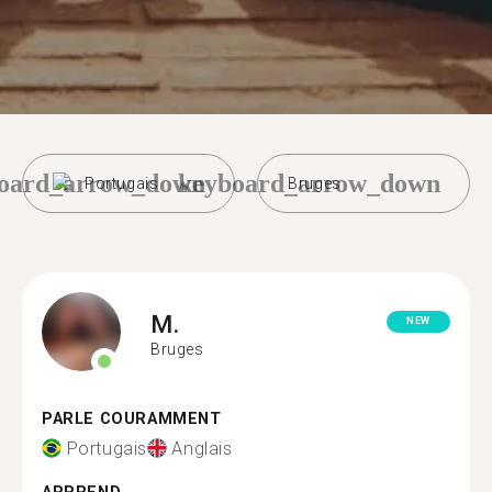
oard_arrow_down
keyboard_arrow_down
Portugais
Bruges
M.
NEW
Bruges
PARLE COURAMMENT
Portugais
Anglais