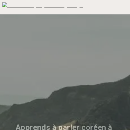
Apprends à parler coréen à 