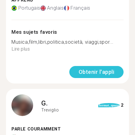
APPREND
Portugais
Anglais
Français
Mes sujets favoris
Musica,film,libri,politica,società, viaggi,spor...
Lire plus
Obtenir l'appli
G.
2
format_quote
Treviglio
PARLE COURAMMENT