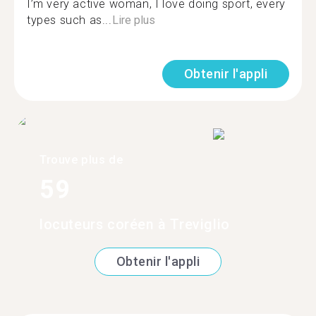
I’m very active woman, I love doing sport, every
types such as...
Lire plus
Obtenir l'appli
Trouve plus de
59
locuteurs coréen à Treviglio
Obtenir l'appli