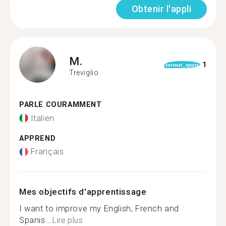
Obtenir l'appli
M.
1
format_quote
Treviglio
PARLE COURAMMENT
Italien
APPREND
Français
Mes objectifs d'apprentissage
I want to improve my English, French and
Spanis...
Lire plus