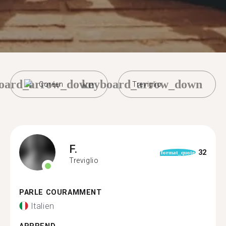
oard_arrow_down
keyboard_arrow_down
Coréen
Treviglio
F.
32
format_quote
Treviglio
PARLE COURAMMENT
Italien