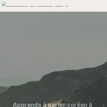
Apprends à parler coréen à 