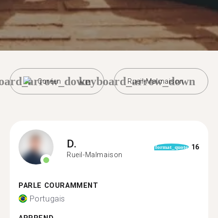
oard_arrow_down
keyboard_arrow_down
Coréen
Rueil-Malmaison
D.
16
format_quote
Rueil-Malmaison
PARLE COURAMMENT
Portugais