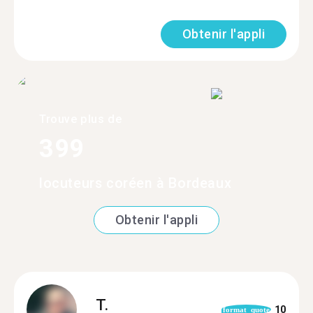
Obtenir l'appli
Trouve plus de
399
locuteurs coréen à Bordeaux
Obtenir l'appli
T.
10
format_quote