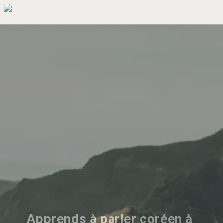
Apprends à parler coréen à 