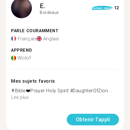
E.
12
format_quote
Bordeaux
PARLE COURAMMENT
Français
Anglais
APPREND
Wolof
Mes sujets favoris
✝️Bible❤️Prayer ️Holy Spirit #DaughterOfZion...
Lire plus
Obtenir l'appli