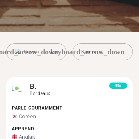
oard_arrow_down
keyboard_arrow_down
Coréen
Bordeaux
B.
NEW
Bordeaux
PARLE COURAMMENT
Coréen
APPREND
Anglais