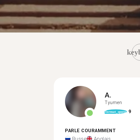
key
A.
Tyumen
9
format_quote
PARLE COURAMMENT
Russe
Anglais