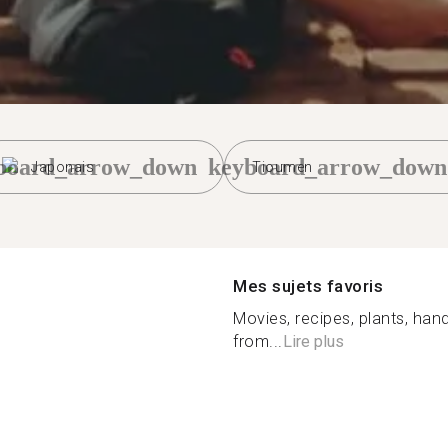
board_arrow_down
keyboard_arrow_down
Japonais
Tioumen
Mes sujets favoris
Movies, recipes, plants, hand
from...
Lire plus