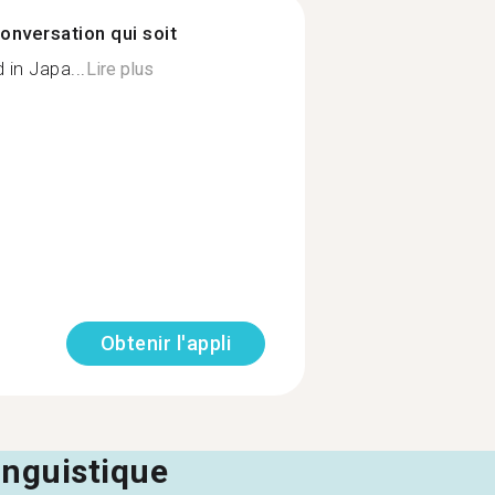
onversation qui soit
in Japa...
Lire plus
Obtenir l'appli
linguistique