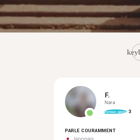
key
F.
Nara
3
format_quote
PARLE COURAMMENT
Japonais