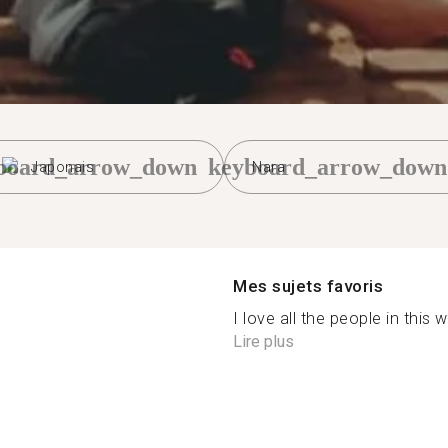
board_arrow_down
keyboard_arrow_down
Japonais
Nara
Mes sujets favoris
I love all the people in this w
Lire plus