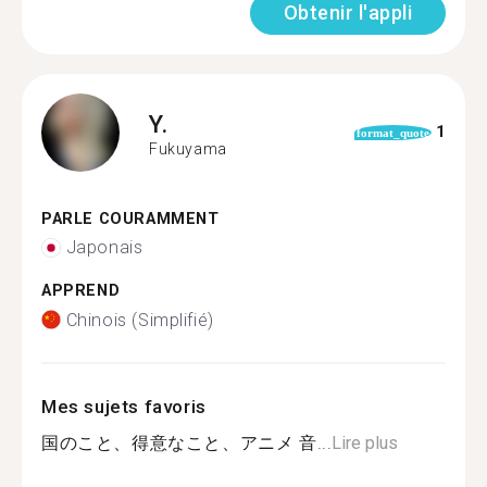
Obtenir l'appli
Y.
1
format_quote
Fukuyama
PARLE COURAMMENT
Japonais
APPREND
Chinois (Simplifié)
Mes sujets favoris
国のこと、得意なこと、アニメ 音...
Lire plus