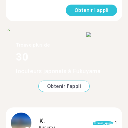
Obtenir l'appli
Trouve plus de
30
locuteurs japonais à Fukuyama
Obtenir l'appli
K.
1
format_quote
Kanuma