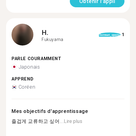
Obtenir l'appli
H.
1
format_quote
Fukuyama
PARLE COURAMMENT
Japonais
APPREND
Coréen
Mes objectifs d'apprentissage
즐겁게 교류하고 싶어...
Lire plus