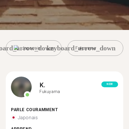
oard_arrow_down
keyboard_arrow_down
Japonais
Fukuyama
K.
NEW
Fukuyama
PARLE COURAMMENT
Japonais