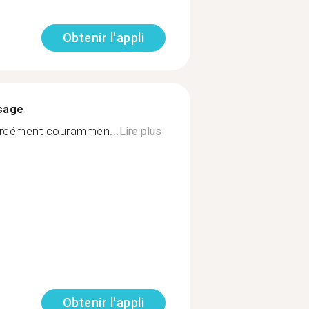
Obtenir l'appli
ssage
orcément courammen...
Lire plus
Obtenir l'appli