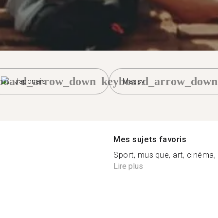
board_arrow_down
keyboard_arrow_down
Japonais
Massy
Mes sujets favoris
Sport, musique, art, cinéma, s
Lire plus