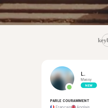
key
L.
Massy
NEW
PARLE COURAMMENT
Français
Anglais