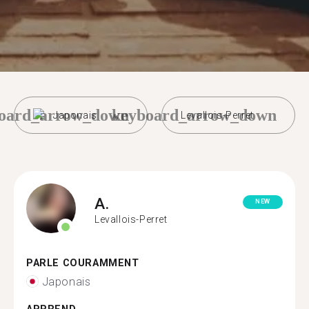
oard_arrow_down
keyboard_arrow_down
Japonais
Levallois-Perret
A.
NEW
Levallois-Perret
PARLE COURAMMENT
Japonais