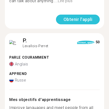
can talk about anything....
Lire plus
Obtenir l'appli
P.
50
format_quote
Levallois-Perret
PARLE COURAMMENT
Anglais
APPREND
Russe
Mes objectifs d'apprentissage
Improve languages and meet people from all