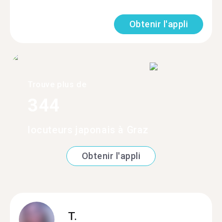
Obtenir l'appli
Trouve plus de
344
locuteurs japonais à Graz
Obtenir l'appli
T.