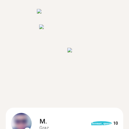
M.
10
format_quote
Graz