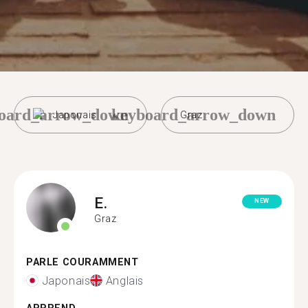
oard_arrow_down
keyboard_arrow_down
Japonais
Graz
E.
NEW
Graz
PARLE COURAMMENT
Japonais
Anglais