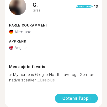
G.
13
format_quote
Graz
PARLE COURAMMENT
Allemand
APPREND
Anglais
Mes sujets favoris
‍♂️ My name is Greg :b Not the average German
native speaker....
Lire plus
Obtenir l'appli