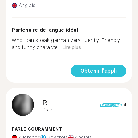
Anglais
Partenaire de langue idéal
Who, can speak german very fluently. Friendly
and funny characte...
Lire plus
Obtenir l'appli
P.
4
format_quote
Graz
PARLE COURAMMENT
Allemand
Bavarois
Anglais