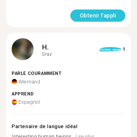
Obtenir l'appli
H.
1
format_quote
Graz
PARLE COURAMMENT
Allemand
APPREND
Espagnol
Partenaire de langue idéal
Interesting human beings...
Lire plus