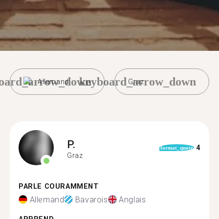
oard_arrow_down
keyboard_arrow_down
Allemand
Graz
P.
4
format_quote
Graz
PARLE COURAMMENT
Allemand
Bavarois
Anglais