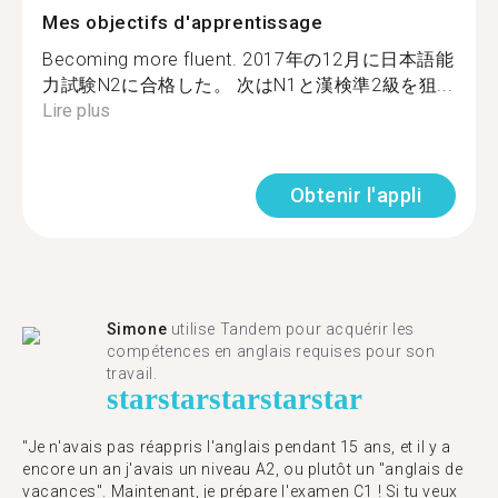
Mes objectifs d'apprentissage
Becoming more fluent. 2017年の12月に日本語能
力試験N2に合格した。 次はN1と漢検準2級を狙...
Lire plus
Obtenir l'appli
Simone
utilise Tandem pour acquérir les
compétences en anglais requises pour son
travail.
star
star
star
star
star
"Je n'avais pas réappris l'anglais pendant 15 ans, et il y a
encore un an j'avais un niveau A2, ou plutôt un "anglais de
vacances". Maintenant, je prépare l'examen C1 ! Si tu veux