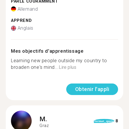
PARLE COURAMMENT
Allemand
APPREND
Anglais
Mes objectifs d'apprentissage
Learning new people outside my country to
broaden one's mind...
Lire plus
Obtenir l'appli
M.
8
format_quote
Graz