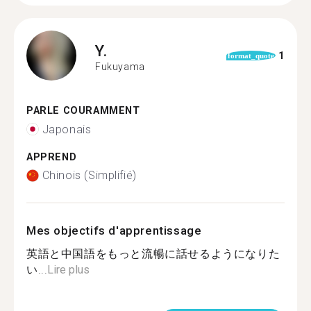
Y.
1
format_quote
Fukuyama
PARLE COURAMMENT
Japonais
APPREND
Chinois (Simplifié)
Mes objectifs d'apprentissage
英語と中国語をもっと流暢に話せるようになりた
い...
Lire plus