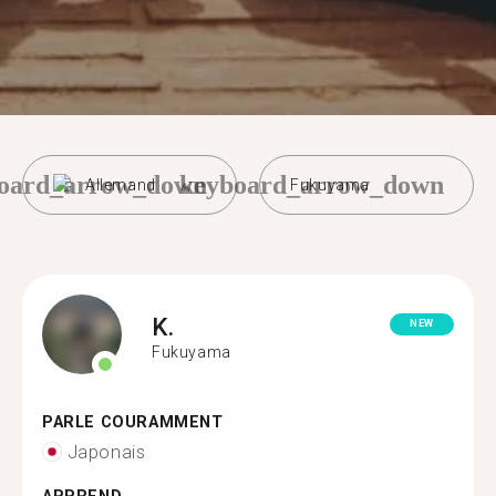
oard_arrow_down
keyboard_arrow_down
Allemand
Fukuyama
K.
NEW
Fukuyama
PARLE COURAMMENT
Japonais