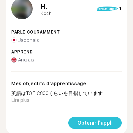
H.
1
format_quote
Kochi
PARLE COURAMMENT
Japonais
APPREND
Anglais
Mes objectifs d'apprentissage
英語はTOEIC800くらいを目指しています...
Lire plus
Obtenir l'appli