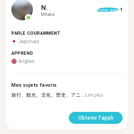
N.
1
format_quote
Mitaka
PARLE COURAMMENT
Japonais
APPREND
Anglais
Mes sujets favoris
旅行、観光、文化、歴史、アニ...
Lire plus
Obtenir l'appli