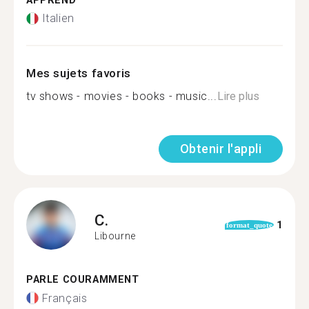
APPREND
Italien
Mes sujets favoris
tv shows - movies - books - music...
Lire plus
Obtenir l'appli
C.
1
format_quote
Libourne
PARLE COURAMMENT
Français