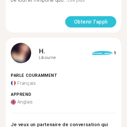
De tout et n’importe quo...
Lire plus
Obtenir l'appli
H.
1
format_quote
Libourne
PARLE COURAMMENT
Français
APPREND
Anglais
Je veux un partenaire de conversation qui