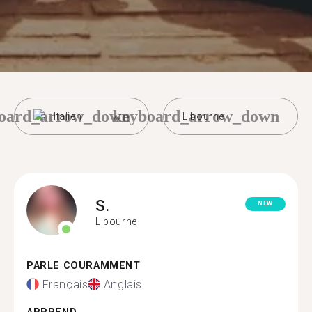
oard_arrow_down
keyboard_arrow_down
Italien
Libourne
S.
NEW
Libourne
PARLE COURAMMENT
Français
Anglais