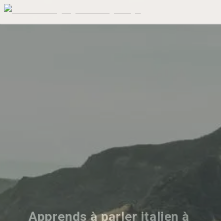
Apprends à parler italien à 