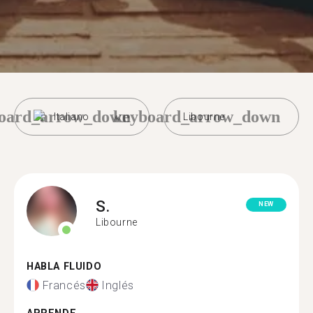
oard_arrow_down
keyboard_arrow_down
Italiano
Libourne
S.
NEW
Libourne
HABLA FLUIDO
Francés
Inglés