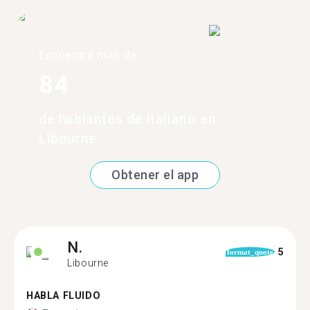
Encuentra más de
84
de hablantes de italiano en
Libourne
Obtener el app
N.
5
format_quote
Libourne
HABLA FLUIDO