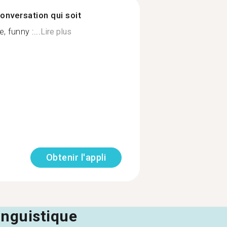
onversation qui soit
, funny :...
Lire plus
Obtenir l'appli
linguistique