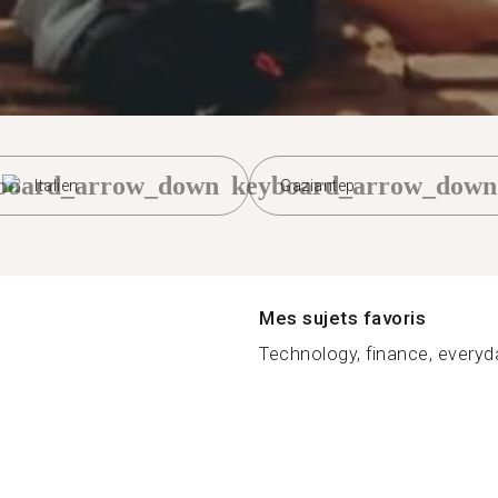
board_arrow_down
keyboard_arrow_down
Italien
Gaziantep
Mes sujets favoris
Technology, finance, everyda