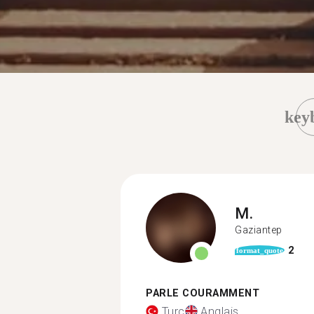
key
M.
Gaziantep
2
format_quote
PARLE COURAMMENT
Turc
Anglais