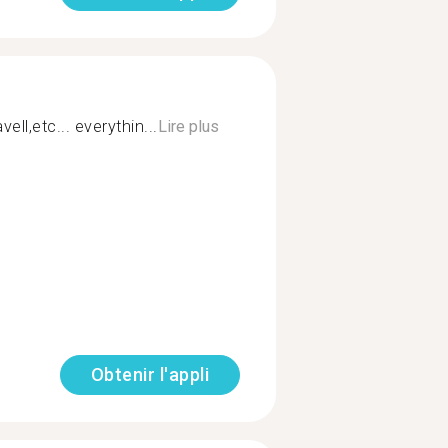
vell,etc... everythin...
Lire plus
Obtenir l'appli