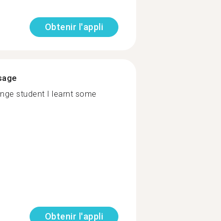
Obtenir l'appli
ssage
nge student I learnt some
Obtenir l'appli